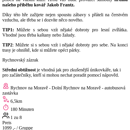
našeho příběhu kovář Jakob Frantz.
Díky této hře zažijete nejen spoustu zábavy s přáteli na čerstvém
vzduchu, ale třeba se i dozvíte něco nového.
TIP1:
Můžete s sebou vzít nějaké dobroty pro lesní zvířátka.
Vhodné jsou třeba kaštany nebo žaludy.
TIP2
: Můžete si s sebou vzít i nějaké dobroty pro sebe. Na konci
trasy je ohniště, kde si můžete opéct párky.
Rychnovský zázrak
Střední obtížnost
je vhodná jak pro zkušenější únikovkáře, tak i
pro začátečníky, kteří si mohou nechat poradit pomocí nápověd.
Rychnov na Moravě - Dolní Rychnov na Moravě - autobusová
zastávka
6,5km
180 Minuten
1 zu 8
Preis
1099 ,-
/ Gruppe