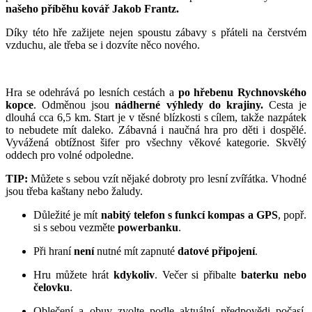
našeho příběhu kovář Jakob Frantz.
Díky této hře zažijete nejen spoustu zábavy s přáteli na čerstvém
vzduchu, ale třeba se i dozvíte něco nového.
Hra se odehrává po lesních cestách a
po hřebenu Rychnovského
kopce
. Odměnou jsou
nádherné výhledy do krajiny.
Cesta je
dlouhá cca 6,5 km. Start je v těsné blízkosti s cílem, takže nazpátek
to nebudete mít daleko. Zábavná i naučná hra pro děti i dospělé.
Vyvážená obtížnost šifer pro všechny věkové kategorie. Skvělý
oddech pro volné odpoledne.
TIP:
Můžete s sebou vzít nějaké dobroty pro lesní zvířátka. Vhodné
jsou třeba kaštany nebo žaludy.
Důležité je mít
nabitý telefon s funkcí kompas a GPS
, popř.
si s sebou vezměte
powerbanku
.
Při hraní
není
nutné mít zapnuté
datové
připojení
.
Hru můžete hrát
kdykoliv
. Večer si přibalte
baterku nebo
čelovku
.
Oblečení a obuv zvolte podle aktuální předpovědi počasí.