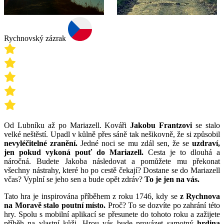
Rychnovský zázrak
Od Lubníku až po Mariazell. Kováři
Jakobu Frantzovi
se stalo
velké neštěstí. Upadl v kůlně přes sáně tak nešikovně, že si způsobil
nevyléčitelné zranění.
Jedné noci se mu zdál sen, že se
uzdraví,
jen pokud vykoná pouť do Mariazell.
Cesta je to dlouhá a
náročná. Budete Jakoba následovat a pomůžete mu překonat
všechny nástrahy, které ho po cestě čekají? Dostane se do Mariazell
včas? Vyplní se jeho sen a bude opět zdráv?
To je jen na vás.
Tato hra je inspirována příběhem z roku 1746, kdy se
z Rychnova
na Moravě stalo poutní místo.
Proč? To se dozvíte po zahrání této
hry. Spolu s mobilní aplikací se přesunete do tohoto roku a zažijete
příběh na vlastní kůži. Hrou vás bude provázet samotný
hrdina