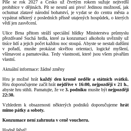
Píše se rok 2027 a Česko už čtvrtým rokem sužuje nejtvrdší
prohibice v dějinách. Pít se nesmí ani pivo! Jedinou možností, jak
ochutnat zlatavé národní bohatství, je vydat se do centra města a
vypátrat některý z posledních přísně utajených hospůdek, o kterých
vědí jen zasvěcení.
Ulice Brna přitom stráží speciální hlídky Ministerstva průmyslu
přezdívané Suchá hrdla, které za konzumaci alkoholu uvěznily už
tisíce lidí a jejich počet každou noc stoupá. Abyste se nestali dalšími
v pořadí, musíte prokázat skvělou orientaci, logické myšlení,
všímavost a pamatováka. Tedy vlastnosti, které jsou všem pivařům
vlastní.
Aktuální informace: žádné změny
Hru je možné hrát
každý den kromě neděle a státních svátků.
Hru doporučujeme začít hrát
nejdříve v 16:00, nejpozději v 21 h.
,
abyste hru stihli. Pamatujte, že ve
3. podniku
musíte být
nejpozději
22:30.
Vzhledem k obsazenosti některých podniků doporučujeme
hrát
mimo pátky a soboty.
Konzumace není zahrnuta v ceně voucheru.
Hodně štěstí!