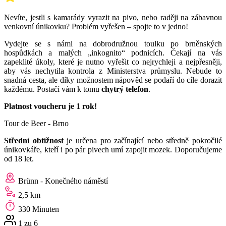
Nevíte, jestli s kamarády vyrazit na pivo, nebo raději na zábavnou
venkovní únikovku? Problém vyřešen – spojte to v jedno!
Vydejte se s námi na dobrodružnou toulku po brněnských
hospůdkách a malých „inkognito“ podnicích. Čekají na vás
zapeklité úkoly, které je nutno vyřešit co nejrychleji a nejpřesněji,
aby vás nechytila kontrola z Ministerstva průmyslu. Nebude to
snadná cesta, ale díky možnostem nápověd se podaří do cíle dorazit
každému. Postačí vám k tomu
chytrý telefon
.
Platnost voucheru je 1 rok!
Tour de Beer - Brno
Střední obtížnost
je určena pro začínající nebo středně pokročilé
únikovkáře, kteří i po pár pivech umí zapojit mozek. Doporučujeme
od 18 let.
Brünn - Konečného náměstí
2,5 km
330 Minuten
1 zu 6