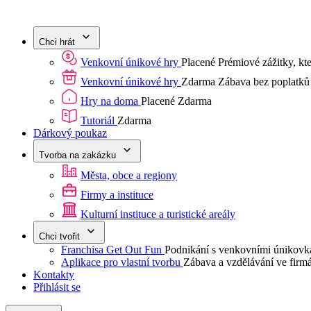
Chci hrát
Venkovní únikové hry
Placené
Prémiové zážitky, kter
Venkovní únikové hry
Zdarma
Zábava bez poplatků -
Hry na doma
Placené
Zdarma
Tutoriál
Zdarma
Dárkový poukaz
Tvorba na zakázku
Města, obce a regiony
Firmy a instituce
Kulturní instituce a turistické areály
Chci tvořit
Franchisa Get Out Fun
Podnikání s venkovními únikovk
Aplikace pro vlastní tvorbu
Zábava a vzdělávání ve firm
Kontakty
Přihlásit se