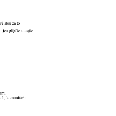
é stojí za to
 jen přijďte a hrajte
ami
ách, komunitách