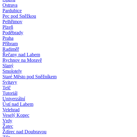
Ostrava
Pardubice
Pec pod Sněžkou
Pelhřimov
Plzeň
Poděbrady
Praha
Příbram
Radiměř
Řečany nad Labem
Rychnov na Moravě
Slaný
Smolotely
Staré Město pod Sněžníkem
Svitavy
Telč
Tutoriál
Univerzální
Ústí nad Labem
Velehrad
Veselý Kopec
Vrdy
Žatec
Ždírec nad Doubravou