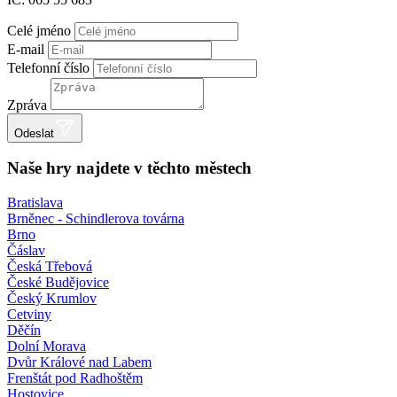
Celé jméno
E-mail
Telefonní číslo
Zpráva
Odeslat
Naše hry najdete v těchto městech
Bratislava
Brněnec - Schindlerova továrna
Brno
Čáslav
Česká Třebová
České Budějovice
Český Krumlov
Cetviny
Děčín
Dolní Morava
Dvůr Králové nad Labem
Frenštát pod Radhoštěm
Hostovice