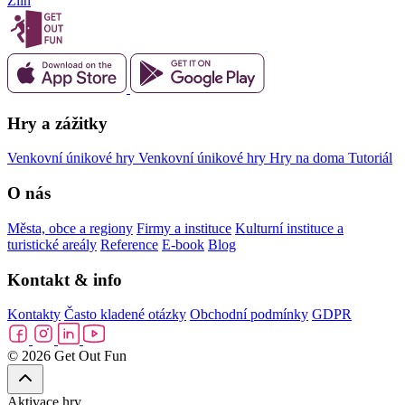
Zlín
Hry a zážitky
Venkovní únikové hry
Venkovní únikové hry
Hry na doma
Tutoriál
O nás
Města, obce a regiony
Firmy a instituce
Kulturní instituce a
turistické areály
Reference
E-book
Blog
Kontakt & info
Kontakty
Často kladené otázky
Obchodní podmínky
GDPR
© 2026 Get Out Fun
Aktivace hry