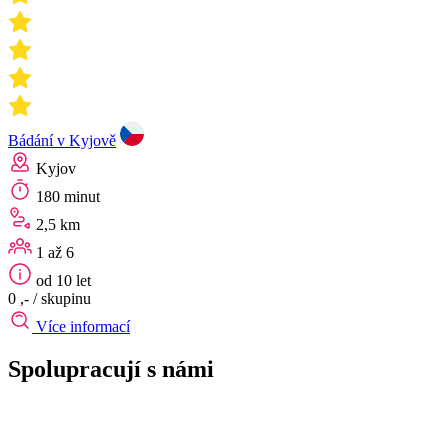
Bádání v Kyjově
Kyjov
180 minut
2,5 km
1 až 6
od 10 let
0 ,-
/ skupinu
Více informací
Spolupracují s námi