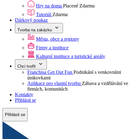
Hry na doma
Placené
Zdarma
Tutoriál
Zdarma
Dárkový poukaz
Tvorba na zakázku
Města, obce a regiony
Firmy a instituce
Kulturní instituce a turistické areály
Chci tvořit
Franchisa Get Out Fun
Podnikání s venkovními
únikovkami
Aplikace pro vlastní tvorbu
Zábava a vzdělávání ve
firmách, komunitách
Kontakty
Přihlásit se
Přihlásit se