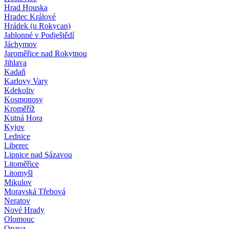
Hrad Houska
Hradec Králové
Hrádek (u Rokycan)
Jablonné v Podještědí
Jáchymov
Jaroměřice nad Rokytnou
Jihlava
Kadaň
Karlovy Vary
Kdekoliv
Kosmonosy
Kroměříž
Kutná Hora
Kyjov
Lednice
Liberec
Lipnice nad Sázavou
Litoměřice
Litomyšl
Mikulov
Moravská Třebová
Neratov
Nové Hrady
Olomouc
Opava