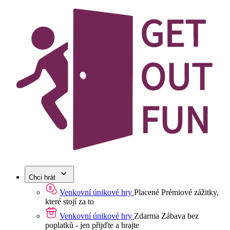
Chci hrát
Venkovní únikové hry
Placené
Prémiové zážitky,
které stojí za to
Venkovní únikové hry
Zdarma
Zábava bez
poplatků - jen přijďte a hrajte