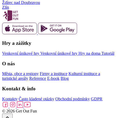
Ždírec nad Doubravou
Zlín
Hry a zážitky
Venkovní únikové hry
Venkovní únikové hry
Hry na doma
Tutoriál
O nás
Města, obce a regiony
Firmy a instituce
Kulturní instituce a
turistické areály
Reference
E-book
Blog
Kontakt & info
Kontakty
Často kladené otázky
Obchodní podmínky
GDPR
© 2026 Get Out Fun