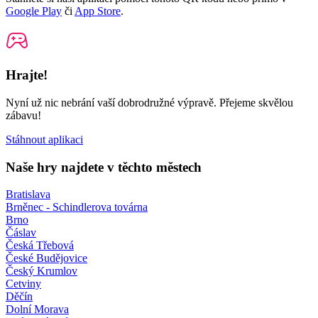
Google Play
či
App Store
.
Hrajte!
Nyní už nic nebrání vaší dobrodružné výpravě. Přejeme skvělou
zábavu!
Stáhnout aplikaci
Naše hry najdete v těchto městech
Bratislava
Brněnec - Schindlerova továrna
Brno
Čáslav
Česká Třebová
České Budějovice
Český Krumlov
Cetviny
Děčín
Dolní Morava