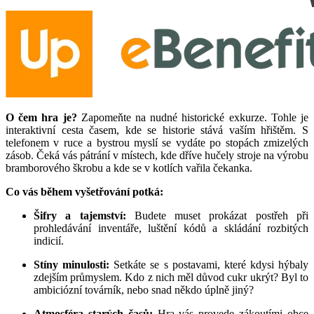
O čem hra je?
Zapomeňte na nudné historické exkurze. Tohle je
interaktivní cesta časem, kde se historie stává vaším hřištěm. S
telefonem v ruce a bystrou myslí se vydáte po stopách zmizelých
zásob. Čeká vás pátrání v místech, kde dříve hučely stroje na výrobu
bramborového škrobu a kde se v kotlích vařila čekanka.
Co vás během vyšetřování potká:
Šifry a tajemství:
Budete muset prokázat postřeh při
prohledávání inventáře, luštění kódů a skládání rozbitých
indicií.
Stíny minulosti:
Setkáte se s postavami, které kdysi hýbaly
zdejším průmyslem. Kdo z nich měl důvod cukr ukrýt? Byl to
ambiciózní továrník, nebo snad někdo úplně jiný?
Atmosféra starých časů:
Hra vás provede zákoutími obce