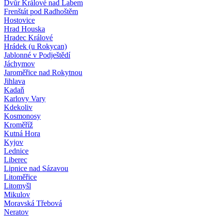
Dvůr Králové nad Labem
Frenštát pod Radhoštěm
Hostovice
Hrad Houska
Hradec Králové
Hrádek (u Rokycan)
Jablonné v Podještědí
Jáchymov
Jaroměřice nad Rokytnou
Jihlava
Kadaň
Karlovy Vary
Kdekoliv
Kosmonosy
Kroměříž
Kutná Hora
Kyjov
Lednice
Liberec
Lipnice nad Sázavou
Litoměřice
Litomyšl
Mikulov
Moravská Třebová
Neratov