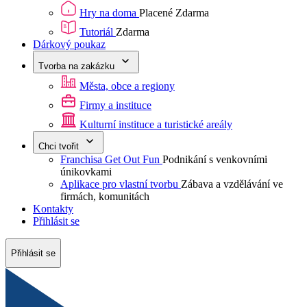
Hry na doma
Placené
Zdarma
Tutoriál
Zdarma
Dárkový poukaz
Tvorba na zakázku
Města, obce a regiony
Firmy a instituce
Kulturní instituce a turistické areály
Chci tvořit
Franchisa Get Out Fun
Podnikání s venkovními
únikovkami
Aplikace pro vlastní tvorbu
Zábava a vzdělávání ve
firmách, komunitách
Kontakty
Přihlásit se
Přihlásit se