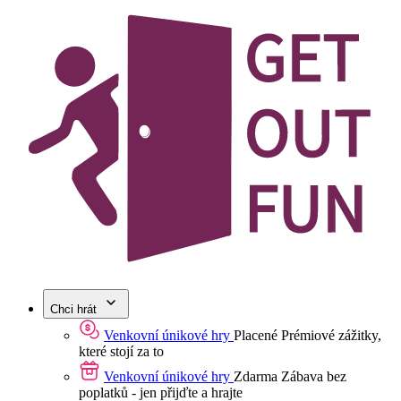
Chci hrát
Venkovní únikové hry
Placené
Prémiové zážitky,
které stojí za to
Venkovní únikové hry
Zdarma
Zábava bez
poplatků - jen přijďte a hrajte