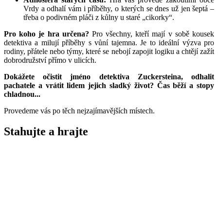
Vrdy a odhalí vám i příběhy, o kterých se dnes už jen šeptá –
třeba o podivném pláči z kůlny u staré „cikorky“.
Pro koho je hra určena?
Pro všechny, kteří mají v sobě kousek
detektiva a milují příběhy s vůní tajemna. Je to ideální výzva pro
rodiny, přátele nebo týmy, které se nebojí zapojit logiku a chtějí zažít
dobrodružství přímo v ulicích.
Dokážete očistit jméno detektiva Zuckersteina, odhalit
pachatele a vrátit lidem jejich sladký život? Čas běží a stopy
chladnou...
Provedeme vás po těch nejzajímavějších místech.
Stahujte a
hrajte