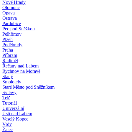
Nové Hrady
Olomouc
Opava
Ostrava
Pardubice
Pec pod Sněžkou
Pelhřimov
Plzeň
Poděbrady
Praha
Příbram
Radiměř
Řečany nad Labem
Rychnov na Moravě
Slaný
Smolotely
Staré Město pod Sněžníkem
Svitavy
Telč
Tutoriál
Univerzální
Ústí nad Labem
Veselý Kopec
Vrdy
Žatec