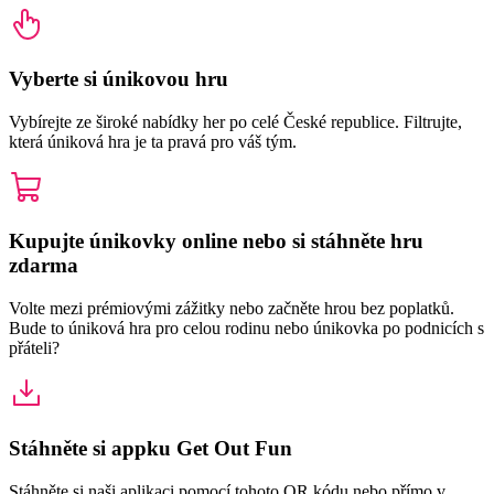
Vyberte si únikovou hru
Vybírejte ze široké nabídky her po celé České republice. Filtrujte,
která úniková hra je ta pravá pro váš tým.
Kupujte únikovky online nebo si stáhněte hru
zdarma
Volte mezi prémiovými zážitky nebo začněte hrou bez poplatků.
Bude to úniková hra pro celou rodinu nebo únikovka po podnicích s
přáteli?
Stáhněte si appku Get Out Fun
Stáhněte si naši aplikaci pomocí tohoto QR kódu nebo přímo v