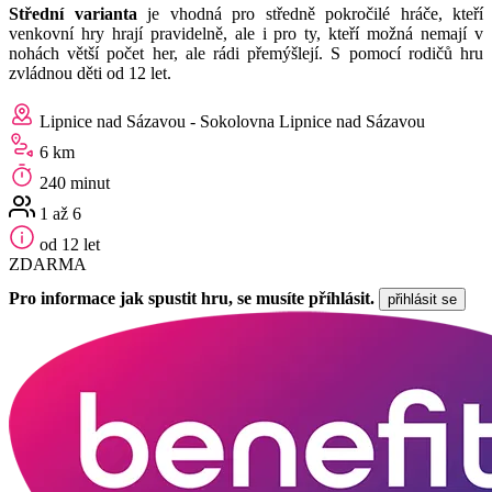
Střední varianta
je vhodná pro středně pokročilé hráče, kteří
venkovní hry hrají pravidelně, ale i pro ty, kteří možná nemají v
nohách větší počet her, ale rádi přemýšlejí. S pomocí rodičů hru
zvládnou děti od 12 let.
Lipnice nad Sázavou - Sokolovna Lipnice nad Sázavou
6 km
240 minut
1 až 6
od 12 let
ZDARMA
Pro informace jak spustit hru, se musíte příhlásit.
přihlásit se