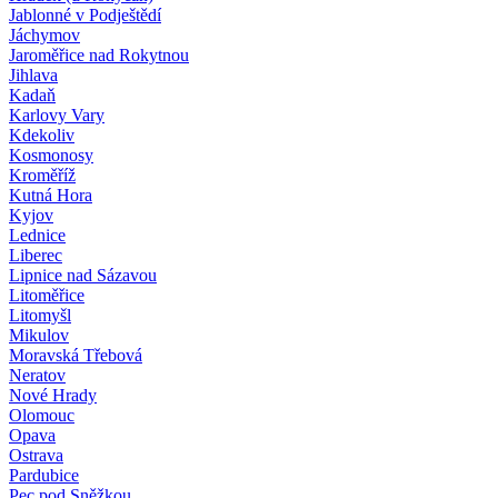
Jablonné v Podještědí
Jáchymov
Jaroměřice nad Rokytnou
Jihlava
Kadaň
Karlovy Vary
Kdekoliv
Kosmonosy
Kroměříž
Kutná Hora
Kyjov
Lednice
Liberec
Lipnice nad Sázavou
Litoměřice
Litomyšl
Mikulov
Moravská Třebová
Neratov
Nové Hrady
Olomouc
Opava
Ostrava
Pardubice
Pec pod Sněžkou