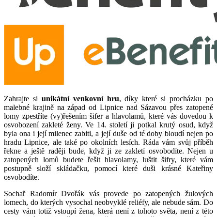
Zahrajte si
unikátní venkovní hru
, díky které si procházku po
malebné krajině na západ od Lipnice nad Sázavou přes zatopené
lomy zpestříte (vy)řešením šifer a hlavolamů, které vás dovedou k
osvobození zakleté ženy. Ve 14. století ji potkal krutý osud, když
byla ona i její milenec zabiti, a její duše od té doby bloudí nejen po
hradu Lipnice, ale také po okolních lesích. Ráda vám svůj příběh
řekne a ještě raději bude, když ji ze zakletí osvobodíte. Nejen u
zatopených lomů budete řešit hlavolamy, luštit šifry, které vám
postupně složí skládačku, pomocí které duši krásné Kateřiny
osvobodíte.
Sochař Radomír Dvořák vás provede po zatopených žulových
lomech, do kterých vysochal neobvyklé reliéfy, ale nebude sám. Do
cesty vám totiž vstoupí žena, která není z tohoto světa, není z této