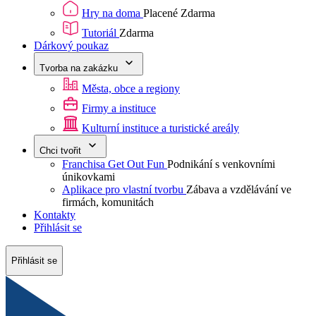
Hry na doma
Placené
Zdarma
Tutoriál
Zdarma
Dárkový poukaz
Tvorba na zakázku
Města, obce a regiony
Firmy a instituce
Kulturní instituce a turistické areály
Chci tvořit
Franchisa Get Out Fun
Podnikání s venkovními
únikovkami
Aplikace pro vlastní tvorbu
Zábava a vzdělávání ve
firmách, komunitách
Kontakty
Přihlásit se
Přihlásit se