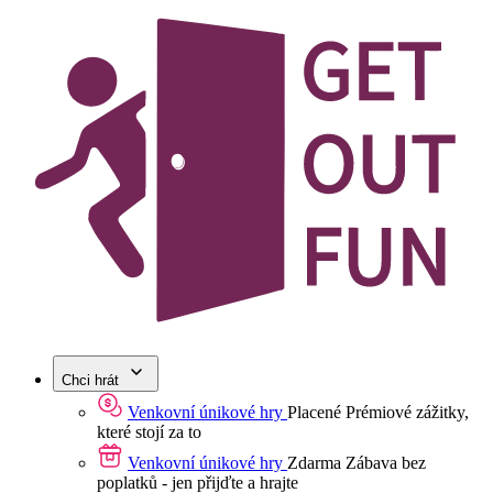
Chci hrát
Venkovní únikové hry
Placené
Prémiové zážitky,
které stojí za to
Venkovní únikové hry
Zdarma
Zábava bez
poplatků - jen přijďte a hrajte