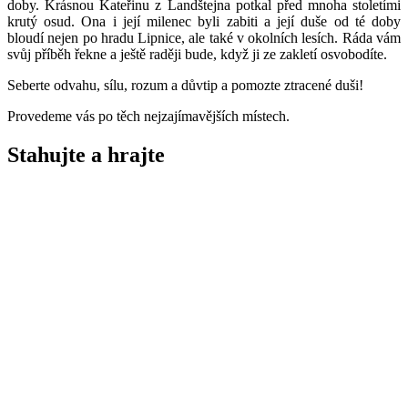
doby. Krásnou Kateřinu z Landštejna potkal před mnoha stoletími
krutý osud. Ona i její milenec byli zabiti a její duše od té doby
bloudí nejen po hradu Lipnice, ale také v okolních lesích. Ráda vám
svůj příběh řekne a ještě raději bude, když ji ze zakletí osvobodíte.
Seberte odvahu, sílu, rozum a důvtip a pomozte ztracené duši!
Provedeme vás po těch nejzajímavějších místech.
Stahujte a
hrajte