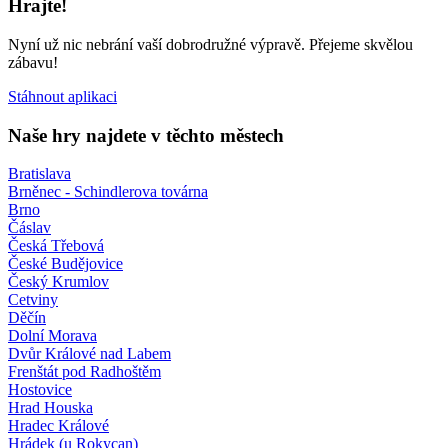
Hrajte!
Nyní už nic nebrání vaší dobrodružné výpravě. Přejeme skvělou
zábavu!
Stáhnout aplikaci
Naše hry najdete v těchto městech
Bratislava
Brněnec - Schindlerova továrna
Brno
Čáslav
Česká Třebová
České Budějovice
Český Krumlov
Cetviny
Děčín
Dolní Morava
Dvůr Králové nad Labem
Frenštát pod Radhoštěm
Hostovice
Hrad Houska
Hradec Králové
Hrádek (u Rokycan)