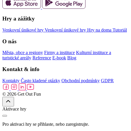
Hry a zážitky
Venkovní únikové hry
Venkovní únikové hry
Hry na doma
Tutoriál
O nás
Města, obce a regiony
Firmy a instituce
Kulturní instituce a
turistické areály
Reference
E-book
Blog
Kontakt & info
Kontakty
Často kladené otázky
Obchodní podmínky
GDPR
© 2026 Get Out Fun
Aktivace hry
Pro aktivaci hry se přihlaste, nebo zaregistrujte.