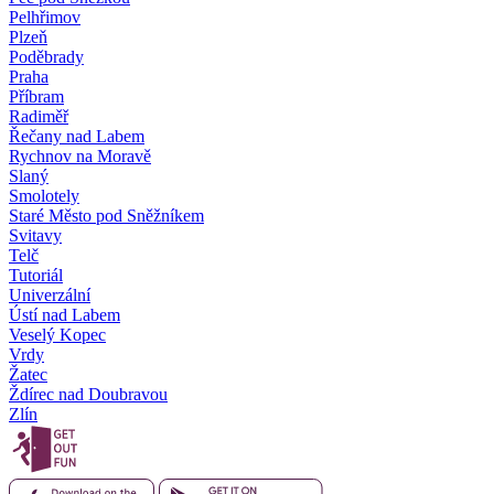
Pelhřimov
Plzeň
Poděbrady
Praha
Příbram
Radiměř
Řečany nad Labem
Rychnov na Moravě
Slaný
Smolotely
Staré Město pod Sněžníkem
Svitavy
Telč
Tutoriál
Univerzální
Ústí nad Labem
Veselý Kopec
Vrdy
Žatec
Ždírec nad Doubravou
Zlín