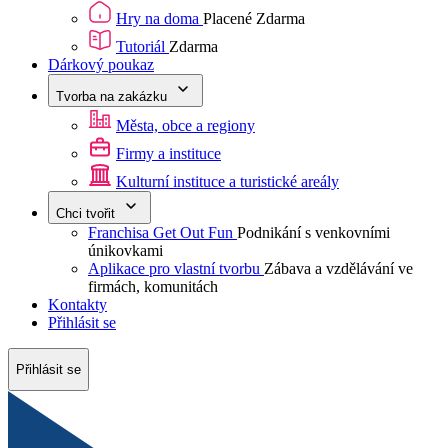
Hry na doma
Placené
Zdarma
Tutoriál
Zdarma
Dárkový poukaz
Tvorba na zakázku
Města, obce a regiony
Firmy a instituce
Kulturní instituce a turistické areály
Chci tvořit
Franchisa Get Out Fun
Podnikání s venkovními
únikovkami
Aplikace pro vlastní tvorbu
Zábava a vzdělávání ve
firmách, komunitách
Kontakty
Přihlásit se
Přihlásit se