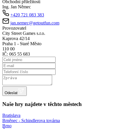
Obchodní příležitosti
Ing. Jan Němec
+420 721 083 383
jan.nemec@getoutfun.com
Provozovatel
City Street Games s.r.o.
Kaprova 42/14
Praha 1 - Staré Město
110 00
IČ: 065 55 683
Odeslat
Naše hry najdete v těchto městech
Bratislava
Brněnec - Schindlerova továrna
Brno