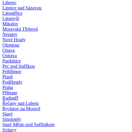
Liberec
Lipnice nad Sázavou
Litoměřice
Litomyšl
Mikulov
Moravská Třebová
Neratov
Nové Hrady
Olomouc
Opava
Ostrava
Pardubice
Pec pod Sněžkou
Pelhřimov
Plzeň
Poděbrady
Praha
Příbram
Radiměř
Řečany nad Labem
Rychnov na Moravě
Slaný
Smolotely
Staré Město pod Sněžníkem
Svitavy