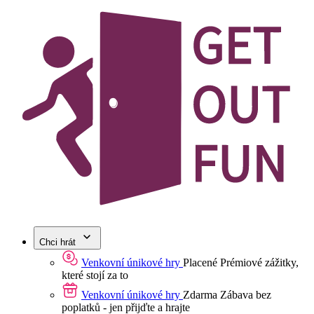
Chci hrát
Venkovní únikové hry
Placené
Prémiové zážitky,
které stojí za to
Venkovní únikové hry
Zdarma
Zábava bez
poplatků - jen přijďte a hrajte