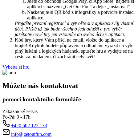
Jděte do obchodu Google Play, či App Store, najděte si
aplikaci s názvem „Get Out Fun“ a dejte „Instalovat“.
Naskenujte si QR kód z infografiky a potvrďte instalaci
aplikace.
Projděte prvotní registrací a vytvořte si v aplikaci svůj vlastní
účet. Příště už tak bude všechno jednodušší a pro výběr
jakékoliv nové hry jen vstoupíte do svého účtu v aplikaci.
Kód hry, který Vám přišel na email, vložte do aplikace a
hrajte! Kdykoli budete připraveni a odhodláni vyrazit na výlet
plný luštění a logických hádanek, spusťte hru a vydejte se na
cestu za pokladem, či zachránit celý svět!
Vyberte si hru
Můžete nás
kontaktovat
pomocí
kontaktního formuláře
Zákaznický servis
Po-Pá: 9 - 17h
+420 602 122 133
info@getoutfun.com