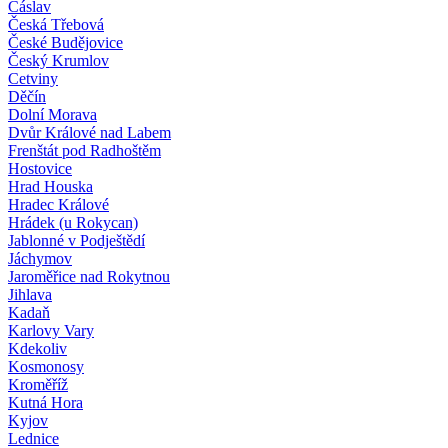
Čáslav
Česká Třebová
České Budějovice
Český Krumlov
Cetviny
Děčín
Dolní Morava
Dvůr Králové nad Labem
Frenštát pod Radhoštěm
Hostovice
Hrad Houska
Hradec Králové
Hrádek (u Rokycan)
Jablonné v Podještědí
Jáchymov
Jaroměřice nad Rokytnou
Jihlava
Kadaň
Karlovy Vary
Kdekoliv
Kosmonosy
Kroměříž
Kutná Hora
Kyjov
Lednice