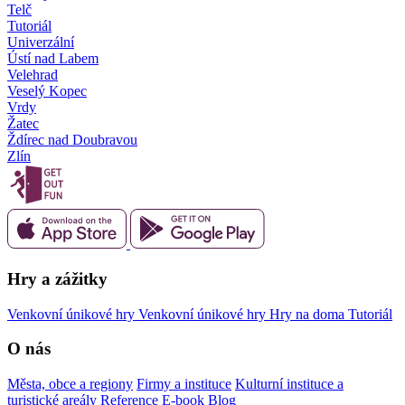
Telč
Tutoriál
Univerzální
Ústí nad Labem
Velehrad
Veselý Kopec
Vrdy
Žatec
Ždírec nad Doubravou
Zlín
Hry a zážitky
Venkovní únikové hry
Venkovní únikové hry
Hry na doma
Tutoriál
O nás
Města, obce a regiony
Firmy a instituce
Kulturní instituce a
turistické areály
Reference
E-book
Blog