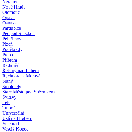
Neratov
Nové Hrady
Olomouc
Opava
Ostrava
Pardubice
Pec pod Sněžkou
Pelhřimov
Plzeň
Poděbrady
Praha
Příbram
Radiměř
Řečany nad Labem
Rychnov na Moravě
Slaný
Smolotely
Staré Město pod Sněžníkem
Svitavy
Telč
Tutoriál
Univerzální
Ústí nad Labem
Velehrad
Veselý Kopec