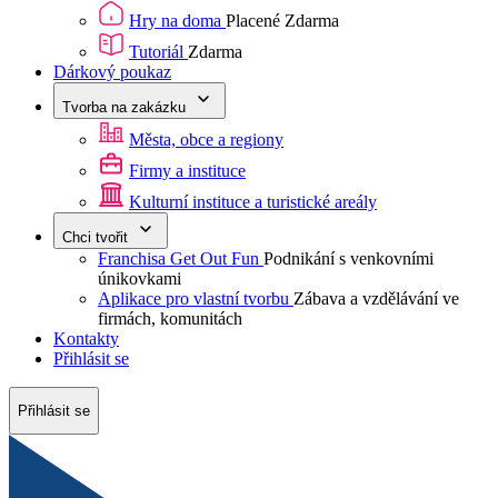
Hry na doma
Placené
Zdarma
Tutoriál
Zdarma
Dárkový poukaz
Tvorba na zakázku
Města, obce a regiony
Firmy a instituce
Kulturní instituce a turistické areály
Chci tvořit
Franchisa Get Out Fun
Podnikání s venkovními
únikovkami
Aplikace pro vlastní tvorbu
Zábava a vzdělávání ve
firmách, komunitách
Kontakty
Přihlásit se
Přihlásit se