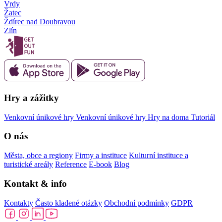
Vrdy
Žatec
Ždírec nad Doubravou
Zlín
Hry a zážitky
Venkovní únikové hry
Venkovní únikové hry
Hry na doma
Tutoriál
O nás
Města, obce a regiony
Firmy a instituce
Kulturní instituce a
turistické areály
Reference
E-book
Blog
Kontakt & info
Kontakty
Často kladené otázky
Obchodní podmínky
GDPR