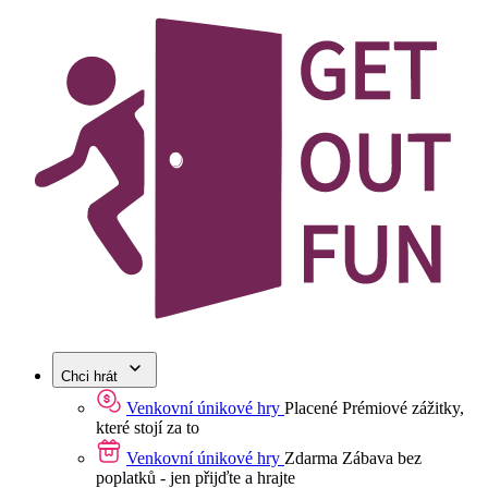
Chci hrát
Venkovní únikové hry
Placené
Prémiové zážitky,
které stojí za to
Venkovní únikové hry
Zdarma
Zábava bez
poplatků - jen přijďte a hrajte