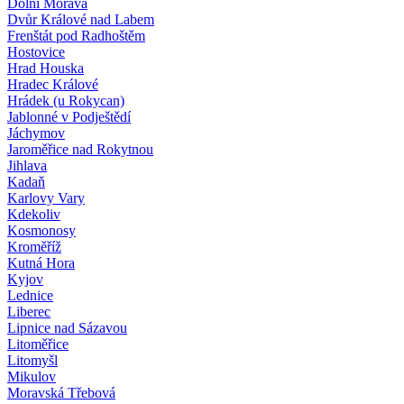
Dolní Morava
Dvůr Králové nad Labem
Frenštát pod Radhoštěm
Hostovice
Hrad Houska
Hradec Králové
Hrádek (u Rokycan)
Jablonné v Podještědí
Jáchymov
Jaroměřice nad Rokytnou
Jihlava
Kadaň
Karlovy Vary
Kdekoliv
Kosmonosy
Kroměříž
Kutná Hora
Kyjov
Lednice
Liberec
Lipnice nad Sázavou
Litoměřice
Litomyšl
Mikulov
Moravská Třebová