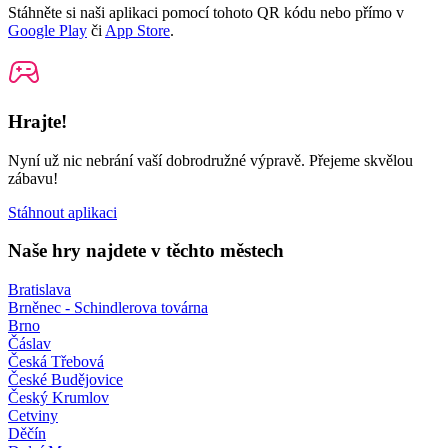
Stáhněte si naši aplikaci pomocí tohoto QR kódu nebo přímo v
Google Play
či
App Store
.
Hrajte!
Nyní už nic nebrání vaší dobrodružné výpravě. Přejeme skvělou
zábavu!
Stáhnout aplikaci
Naše hry najdete v těchto městech
Bratislava
Brněnec - Schindlerova továrna
Brno
Čáslav
Česká Třebová
České Budějovice
Český Krumlov
Cetviny
Děčín