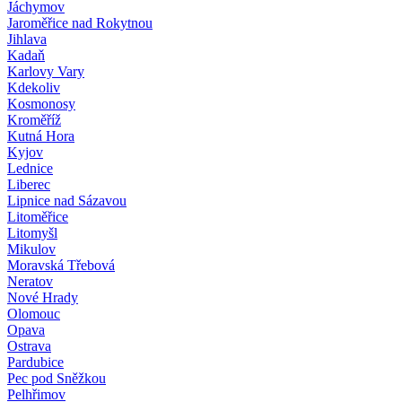
Jáchymov
Jaroměřice nad Rokytnou
Jihlava
Kadaň
Karlovy Vary
Kdekoliv
Kosmonosy
Kroměříž
Kutná Hora
Kyjov
Lednice
Liberec
Lipnice nad Sázavou
Litoměřice
Litomyšl
Mikulov
Moravská Třebová
Neratov
Nové Hrady
Olomouc
Opava
Ostrava
Pardubice
Pec pod Sněžkou
Pelhřimov