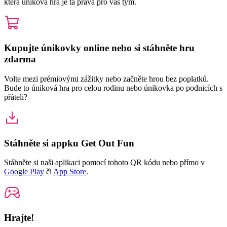
která úniková hra je ta pravá pro váš tým.
Kupujte únikovky online nebo si stáhněte hru
zdarma
Volte mezi prémiovými zážitky nebo začněte hrou bez poplatků.
Bude to úniková hra pro celou rodinu nebo únikovka po podnicích s
přáteli?
Stáhněte si appku Get Out Fun
Stáhněte si naši aplikaci pomocí tohoto QR kódu nebo přímo v
Google Play
či
App Store
.
Hrajte!