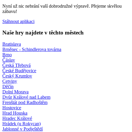
Nyní už nic nebrání vaší dobrodružné výpravě. Přejeme skvělou
zábavu!
Stáhnout aplikaci
Naše hry najdete v těchto městech
Bratislava
Brněnec - Schindlerova továrna
Brno
Čáslav
Česká Třebová
České Budějovice
Český Krumlov
Cetviny
Děčín
Dolní Morava
Dvůr Králové nad Labem
Frenštát pod Radhoštěm
Hostovice
Hrad Houska
Hradec Králové
Hrádek (u Rokycan)
Jablonné v Podještědí