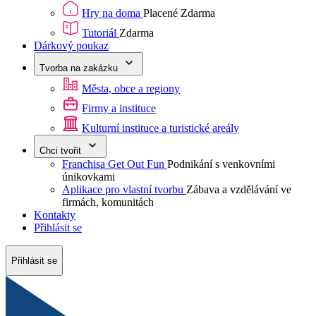
Hry na doma
Placené
Zdarma
Tutoriál
Zdarma
Dárkový poukaz
Tvorba na zakázku
Města, obce a regiony
Firmy a instituce
Kulturní instituce a turistické areály
Chci tvořit
Franchisa Get Out Fun
Podnikání s venkovními
únikovkami
Aplikace pro vlastní tvorbu
Zábava a vzdělávání ve
firmách, komunitách
Kontakty
Přihlásit se
Přihlásit se