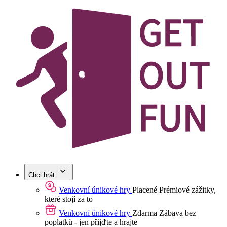
Chci hrát
Venkovní únikové hry
Placené
Prémiové zážitky,
které stojí za to
Venkovní únikové hry
Zdarma
Zábava bez
poplatků - jen přijďte a hrajte