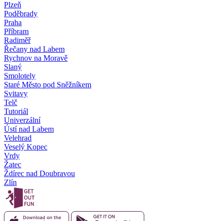
Plzeň
Poděbrady
Praha
Příbram
Radiměř
Řečany nad Labem
Rychnov na Moravě
Slaný
Smolotely
Staré Město pod Sněžníkem
Svitavy
Telč
Tutoriál
Univerzální
Ústí nad Labem
Velehrad
Veselý Kopec
Vrdy
Žatec
Ždírec nad Doubravou
Zlín