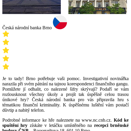
Česká národní banka Brno
Je to tady! Brno potřebuje vaši pomoc. Investigativní novinářka
narazila při svém pátrání na tajnou korespondenci finančního gangu.
Pomůžete jí odhalit, co nalezené šifry skrývají? Podaří se vám
rozlousknout všechny úkoly a projít tak úspěšně celou trasou
únikové hry? Česká národní banka pro vás připravila hru s
tématikou finanční kriminality. K úspěšnému luštění vám postačí
důvtip a nabitý telefon.
Podrobné informace ke hře naleznete na www.nc.cnb.cz.
Kód ke
spuštění hry
získáte v letáčku umístěného na
recepci brněnské
budovy ČNB
– Rooseveltova 18, 601 10 Brno.