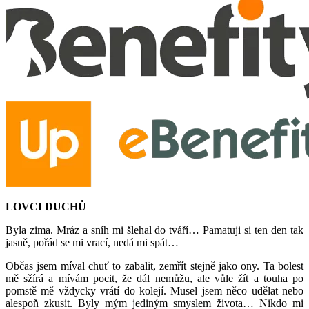
LOVCI DUCHŮ
Byla zima. Mráz a sníh mi šlehal do tváří… Pamatuji si ten den tak
jasně, pořád se mi vrací, nedá mi spát…
Občas jsem míval chuť to zabalit, zemřít stejně jako ony. Ta bolest
mě sžírá a mívám pocit, že dál nemůžu, ale vůle žít a touha po
pomstě mě vždycky vrátí do kolejí. Musel jsem něco udělat nebo
alespoň zkusit. Byly mým jediným smyslem života… Nikdo mi