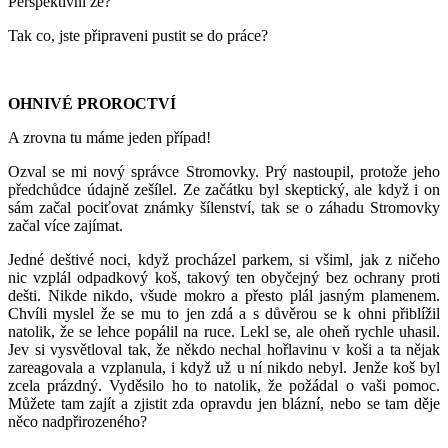
Perspektivní že?
Tak co, jste připraveni pustit se do práce?
OHNIVÉ PROROCTVÍ
A zrovna tu máme jeden případ!
Ozval se mi nový správce Stromovky. Prý nastoupil, protože jeho
předchůdce údajně zešílel. Ze začátku byl skeptický, ale když i on
sám začal pociťovat známky šílenství, tak se o záhadu Stromovky
začal více zajímat.
Jedné deštivé noci, když procházel parkem, si všiml, jak z ničeho
nic vzplál odpadkový koš, takový ten obyčejný bez ochrany proti
dešti. Nikde nikdo, všude mokro a přesto plál jasným plamenem.
Chvíli myslel že se mu to jen zdá a s důvěrou se k ohni přiblížil
natolik, že se lehce popálil na ruce. Lekl se, ale oheň rychle uhasil.
Jev si vysvětloval tak, že někdo nechal hořlavinu v koši a ta nějak
zareagovala a vzplanula, i když už u ní nikdo nebyl. Jenže koš byl
zcela prázdný. Vyděsilo ho to natolik, že požádal o vaši pomoc.
Můžete tam zajít a zjistit zda opravdu jen blázní, nebo se tam děje
něco nadpřirozeného?