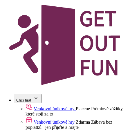
Chci hrát
Venkovní únikové hry
Placené
Prémiové zážitky,
které stojí za to
Venkovní únikové hry
Zdarma
Zábava bez
poplatků - jen přijďte a hrajte