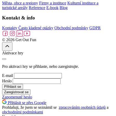
Města, obce a regiony
Firmy a instituce
Kulturní instituce a
turistické areály
Reference
E-book
Blog
Kontakt & info
Kontakty
Často kladené otázky
Obchodní podmínky
GDPR
© 2026 Get Out Fun
Aktivace hry
Pro aktivaci hry se přihlaste, nebo zaregistrujte.
E-mail
Heslo
Přihlásit se
Zaregistrovat se
Zapomenuté heslo
Přihlásit se přes Google
Prohlašuji, že jsem se seznámil se
zpracováním osobních údajů
a
obchodními podmínkami