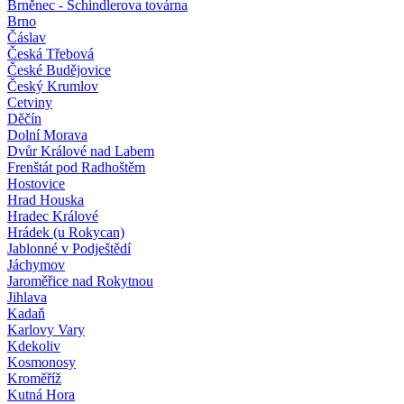
Brněnec - Schindlerova továrna
Brno
Čáslav
Česká Třebová
České Budějovice
Český Krumlov
Cetviny
Děčín
Dolní Morava
Dvůr Králové nad Labem
Frenštát pod Radhoštěm
Hostovice
Hrad Houska
Hradec Králové
Hrádek (u Rokycan)
Jablonné v Podještědí
Jáchymov
Jaroměřice nad Rokytnou
Jihlava
Kadaň
Karlovy Vary
Kdekoliv
Kosmonosy
Kroměříž
Kutná Hora