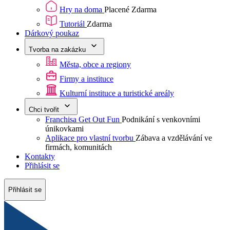
Hry na doma
Placené
Zdarma
Tutoriál
Zdarma
Dárkový poukaz
Tvorba na zakázku
Města, obce a regiony
Firmy a instituce
Kulturní instituce a turistické areály
Chci tvořit
Franchisa Get Out Fun
Podnikání s venkovními
únikovkami
Aplikace pro vlastní tvorbu
Zábava a vzdělávání ve
firmách, komunitách
Kontakty
Přihlásit se
Přihlásit se