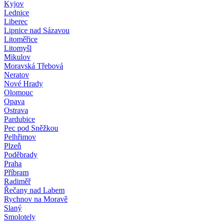
Kyjov
Lednice
Liberec
Lipnice nad Sázavou
Litoměřice
Litomyšl
Mikulov
Moravská Třebová
Neratov
Nové Hrady
Olomouc
Opava
Ostrava
Pardubice
Pec pod Sněžkou
Pelhřimov
Plzeň
Poděbrady
Praha
Příbram
Radiměř
Řečany nad Labem
Rychnov na Moravě
Slaný
Smolotely