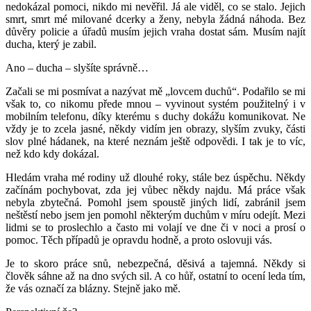
nedokázal pomoci, nikdo mi nevěřil. Já ale viděl, co se stalo. Jejich
smrt, smrt mé milované dcerky a ženy, nebyla žádná náhoda. Bez
důvěry policie a úřadů musím jejich vraha dostat sám. Musím najít
ducha, který je zabil.
Ano – ducha – slyšíte správně…
Začali se mi posmívat a nazývat mě „lovcem duchů“. Podařilo se mi
však to, co nikomu přede mnou – vyvinout systém použitelný i v
mobilním telefonu, díky kterému s duchy dokážu komunikovat. Ne
vždy je to zcela jasné, někdy vidím jen obrazy, slyším zvuky, části
slov plné hádanek, na které neznám ještě odpovědi. I tak je to víc,
než kdo kdy dokázal.
Hledám vraha mé rodiny už dlouhé roky, stále bez úspěchu. Někdy
začínám pochybovat, zda jej vůbec někdy najdu. Má práce však
nebyla zbytečná. Pomohl jsem spoustě jiných lidí, zabránil jsem
neštěstí nebo jsem jen pomohl některým duchům v míru odejít. Mezi
lidmi se to proslechlo a často mi volají ve dne či v noci a prosí o
pomoc. Těch případů je opravdu hodně, a proto oslovuji vás.
Je to skoro práce snů, nebezpečná, děsivá a tajemná. Někdy si
člověk sáhne až na dno svých sil. A co hůř, ostatní to ocení leda tím,
že vás označí za blázny. Stejně jako mě.