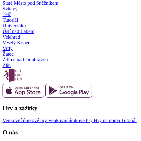
Staré Město pod Sněžníkem
Svitavy
Telč
Tutoriál
Univerzální
Ústí nad Labem
Velehrad
Veselý Kopec
Vrdy
Žatec
Ždírec nad Doubravou
Zlín
Hry a zážitky
Venkovní únikové hry
Venkovní únikové hry
Hry na doma
Tutoriál
O nás