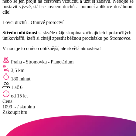
nebo se jen projít na čerstvém vzduchu a užít si zábavu. Nebojte se
postavit výzvě, stát se lovcem duchů a pomocí aplikace dosáhnout
cíle!
Lovci duchů - Ohnivé proroctví
Střední obtížnost
si skvěle užije skupina začínajících i pokročilých
únikovkářů, kteří si chtějí zpestřit běžnou procházku po Stromovce.
V noci je to o něco obtížnější, ale skvělá atmosféra!
Praha - Stromovka - Planetárium
3,5 km
180 minut
1 až 6
od 15 let
Cena
1099 ,-
/ skupinu
Zakoupit hru