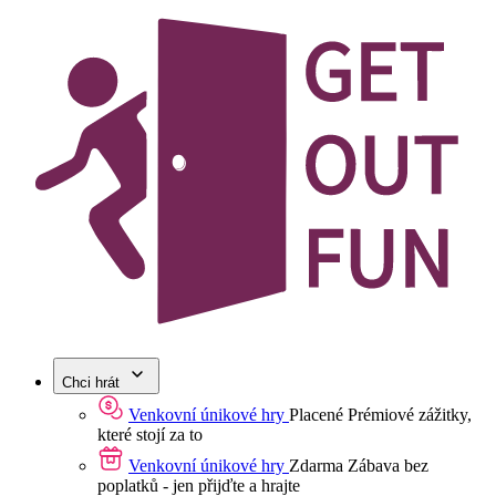
Chci hrát
Venkovní únikové hry
Placené
Prémiové zážitky,
které stojí za to
Venkovní únikové hry
Zdarma
Zábava bez
poplatků - jen přijďte a hrajte