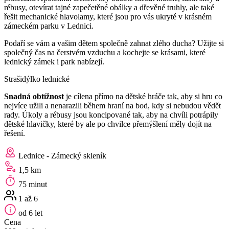
rébusy, otevírat tajné zapečetěné obálky a dřevěné truhly, ale také
řešit mechanické hlavolamy, které jsou pro vás ukryté v krásném
zámeckém parku v Lednici.
Podaří se vám a vašim dětem společně zahnat zlého ducha? Užijte si
společný čas na čerstvém vzduchu a kochejte se krásami, které
lednický zámek i park nabízejí.
Strašidýlko lednické
Snadná obtížnost
je cílena přímo na dětské hráče tak, aby si hru co
nejvíce užili a nenarazili během hraní na bod, kdy si nebudou vědět
rady. Úkoly a rébusy jsou koncipované tak, aby na chvíli potrápily
dětské hlavičky, které by ale po chvilce přemýšlení měly dojít na
řešení.
Lednice - Zámecký skleník
1,5 km
75 minut
1 až 6
od 6 let
Cena