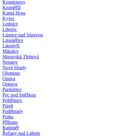
Kosmonosy
Kroměříž
Kutná Hora
Kyjov
Lednice
Liberec
Lipnice nad Sázavou
Litoměřice
Litomyšl
Mikulov
Moravská Třebová
Neratov
Nové Hrady
Olomouc
Opava
Ostrava
Pardubice
Pec pod Sněžkou
Pelhřimov
Plzeň
Poděbrady
Praha
Příbram
Radiměř
Řečany nad Labem