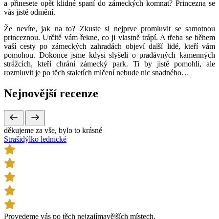
a přinesete opět klidné spaní do zámeckých komnat? Princezna se
vás jistě odmění.
Že nevíte, jak na to? Zkuste si nejprve promluvit se samotnou
princeznou. Určitě vám řekne, co ji vlastně trápí. A třeba se během
vaší cesty po zámeckých zahradách objeví další lidé, kteří vám
pomohou. Dokonce jsme kdysi slyšeli o pradávných kamenných
strážcích, kteří chrání zámecký park. Ti by jistě pomohli, ale
rozmluvit je po těch staletích mlčení nebude nic snadného…
Nejnovější
recenze
děkujeme za vše, bylo to krásné
Strašidýlko lednické
Provedeme vás po těch nejzajímavějších místech.