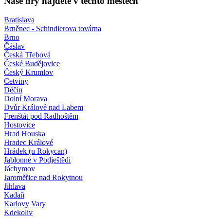
Naše hry najdete v těchto městech
Bratislava
Brněnec - Schindlerova továrna
Brno
Čáslav
Česká Třebová
České Budějovice
Český Krumlov
Cetviny
Děčín
Dolní Morava
Dvůr Králové nad Labem
Frenštát pod Radhoštěm
Hostovice
Hrad Houska
Hradec Králové
Hrádek (u Rokycan)
Jablonné v Podještědí
Jáchymov
Jaroměřice nad Rokytnou
Jihlava
Kadaň
Karlovy Vary
Kdekoliv