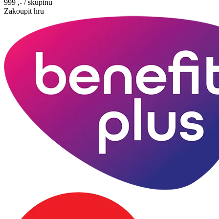
999 ,-
/ skupinu
Zakoupit hru