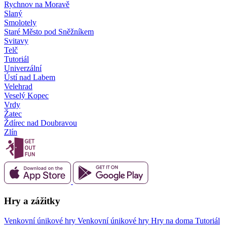
Rychnov na Moravě
Slaný
Smolotely
Staré Město pod Sněžníkem
Svitavy
Telč
Tutoriál
Univerzální
Ústí nad Labem
Velehrad
Veselý Kopec
Vrdy
Žatec
Ždírec nad Doubravou
Zlín
Hry a zážitky
Venkovní únikové hry
Venkovní únikové hry
Hry na doma
Tutoriál