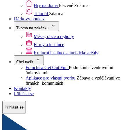
Hry na doma
Placené
Zdarma
Tutoriál
Zdarma
Dárkový poukaz
Tvorba na zakázku
Města, obce a regiony
Firmy a instituce
Kulturní instituce a turistické areály
Chci tvořit
Franchisa Get Out Fun
Podnikání s venkovními
únikovkami
Aplikace pro vlastní tvorbu
Zábava a vzdělávání ve
firmách, komunitách
Kontakty
Přihlásit se
Přihlásit se