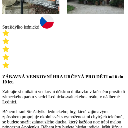
Strašidýlko lednické
ZÁBAVNÁ VENKOVNÍ HRA URČENÁ PRO DĚTI od 6 do
10 let.
Zahrajte si unikátní venkovní dětskou únikovku v krásném prostředí
zámeckého parku v srdci Lednicko-valtického areálu, v nádherné
Lednici.
Během hraní Strašidýlka lednického, hry, která zajímavým
způsobem propojuje okolní svět s vymoženostmi chytrých telefonů,
se budete snažit zahnat zlého ducha, který každou noc trápí malou
princeznu Apolenku. Během hry budete hledat indicie, luštit šifry a