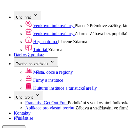
Chci hrát
Venkovní únikové hry
Placené
Prémiové zážitky, kter
Venkovní únikové hry
Zdarma
Zábava bez poplatků -
Hry na doma
Placené
Zdarma
Tutoriál
Zdarma
Dárkový poukaz
Tvorba na zakázku
Města, obce a regiony
Firmy a instituce
Kulturní instituce a turistické areály
Chci tvořit
Franchisa Get Out Fun
Podnikání s venkovními únikovk
Aplikace pro vlastní tvorbu
Zábava a vzdělávání ve firm
Kontakty
Přihlásit se