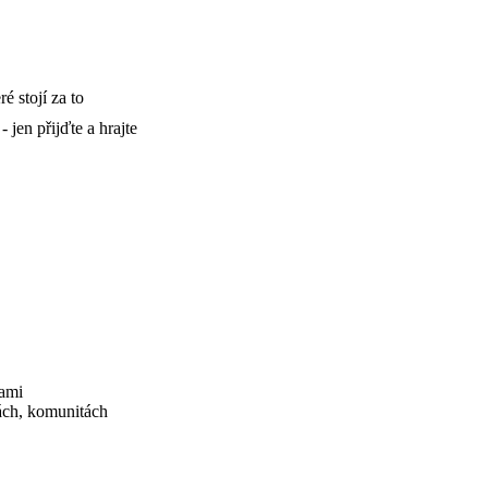
é stojí za to
 jen přijďte a hrajte
ami
ách, komunitách