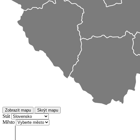
Zobrazit mapu
Skrýt mapu
Stát
Město