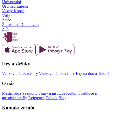
Univerzální
Ústí nad Labem
Veselý Kopec
Vrdy
Žatec
Ždírec nad Doubravou
Zlín
Hry a zážitky
Venkovní únikové hry
Venkovní únikové hry
Hry na doma
Tutoriál
O nás
Města, obce a regiony
Firmy a instituce
Kulturní instituce a
turistické areály
Reference
E-book
Blog
Kontakt & info