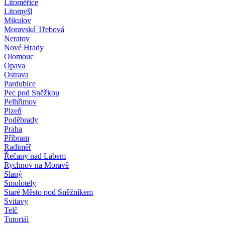
Litoměřice
Litomyšl
Mikulov
Moravská Třebová
Neratov
Nové Hrady
Olomouc
Opava
Ostrava
Pardubice
Pec pod Sněžkou
Pelhřimov
Plzeň
Poděbrady
Praha
Příbram
Radiměř
Řečany nad Labem
Rychnov na Moravě
Slaný
Smolotely
Staré Město pod Sněžníkem
Svitavy
Telč
Tutoriál