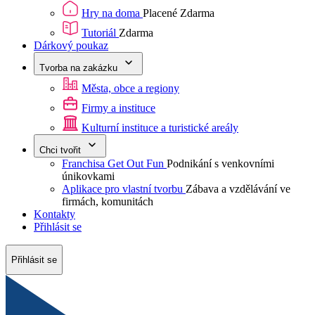
Hry na doma
Placené
Zdarma
Tutoriál
Zdarma
Dárkový poukaz
Tvorba na zakázku
Města, obce a regiony
Firmy a instituce
Kulturní instituce a turistické areály
Chci tvořit
Franchisa Get Out Fun
Podnikání s venkovními
únikovkami
Aplikace pro vlastní tvorbu
Zábava a vzdělávání ve
firmách, komunitách
Kontakty
Přihlásit se
Přihlásit se