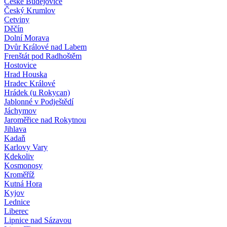
České Budějovice
Český Krumlov
Cetviny
Děčín
Dolní Morava
Dvůr Králové nad Labem
Frenštát pod Radhoštěm
Hostovice
Hrad Houska
Hradec Králové
Hrádek (u Rokycan)
Jablonné v Podještědí
Jáchymov
Jaroměřice nad Rokytnou
Jihlava
Kadaň
Karlovy Vary
Kdekoliv
Kosmonosy
Kroměříž
Kutná Hora
Kyjov
Lednice
Liberec
Lipnice nad Sázavou