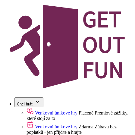
Chci hrát
Venkovní únikové hry
Placené
Prémiové zážitky,
které stojí za to
Venkovní únikové hry
Zdarma
Zábava bez
poplatků - jen přijďte a hrajte