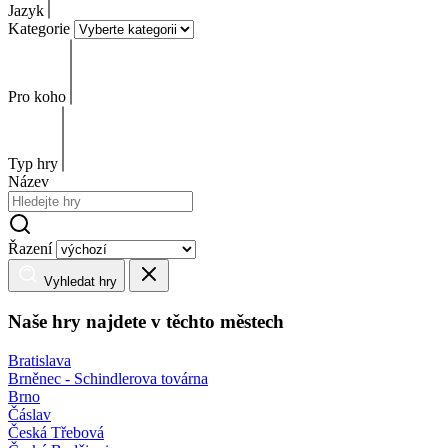
Jazyk
Kategorie
Pro koho
Typ hry
Název
Řazení
Vyhledat hry
Naše hry najdete v těchto městech
Bratislava
Brněnec - Schindlerova továrna
Brno
Čáslav
Česká Třebová