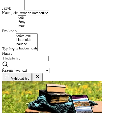
Jazyk
Kategorie
Pro koho
Typ hry
Název
Řazení
Vyhledat hry