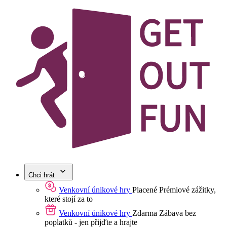
Chci hrát
Venkovní únikové hry
Placené
Prémiové zážitky,
které stojí za to
Venkovní únikové hry
Zdarma
Zábava bez
poplatků - jen přijďte a hrajte