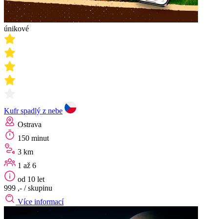
únikové
Kufr spadlý z nebe
Ostrava
150 minut
3 km
1 až 6
od 10 let
999 ,-
/ skupinu
Více informací