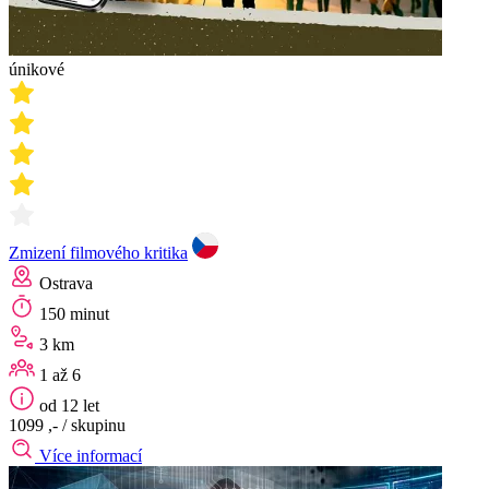
únikové
Zmizení filmového kritika
Ostrava
150 minut
3 km
1 až 6
od 12 let
1099 ,-
/ skupinu
Více informací