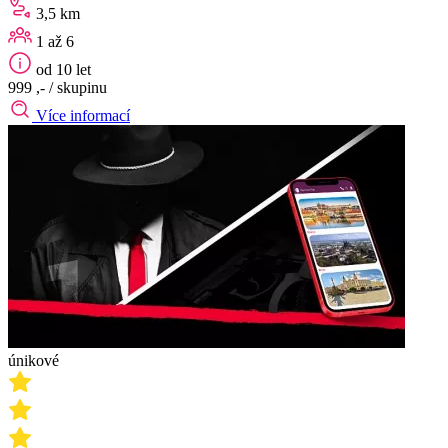
3,5 km
1 až 6
od 10 let
999 ,-
/ skupinu
Více informací
únikové