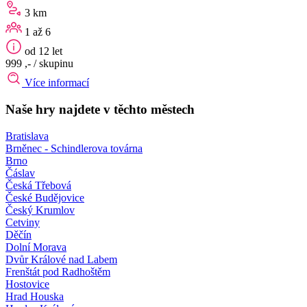
3 km
1 až 6
od 12 let
999 ,-
/ skupinu
Více informací
Naše hry najdete v těchto městech
Bratislava
Brněnec - Schindlerova továrna
Brno
Čáslav
Česká Třebová
České Budějovice
Český Krumlov
Cetviny
Děčín
Dolní Morava
Dvůr Králové nad Labem
Frenštát pod Radhoštěm
Hostovice
Hrad Houska