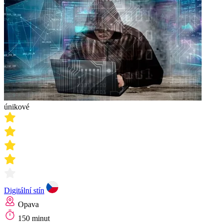
únikové
Digitální stín
Opava
150 minut