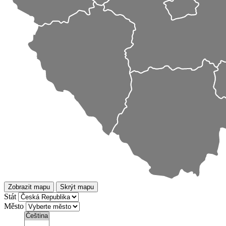
Zobrazit mapu
Skrýt mapu
Stát
Město