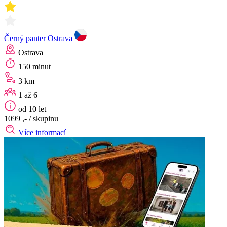
Černý panter Ostrava
Ostrava
150 minut
3 km
1 až 6
od 10 let
1099 ,-
/ skupinu
Více informací