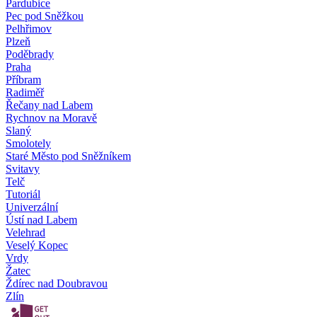
Pardubice
Pec pod Sněžkou
Pelhřimov
Plzeň
Poděbrady
Praha
Příbram
Radiměř
Řečany nad Labem
Rychnov na Moravě
Slaný
Smolotely
Staré Město pod Sněžníkem
Svitavy
Telč
Tutoriál
Univerzální
Ústí nad Labem
Velehrad
Veselý Kopec
Vrdy
Žatec
Ždírec nad Doubravou
Zlín