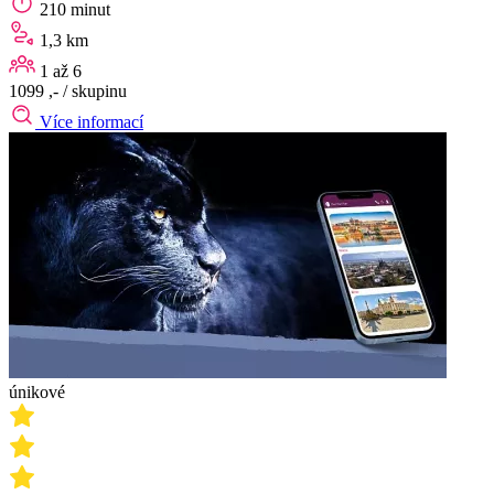
210 minut
1,3 km
1 až 6
1099 ,-
/ skupinu
Více informací
únikové