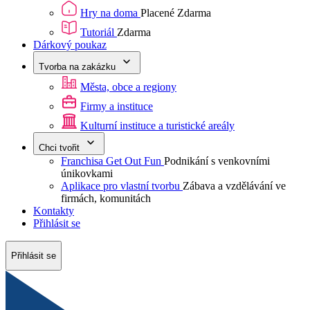
Hry na doma
Placené
Zdarma
Tutoriál
Zdarma
Dárkový poukaz
Tvorba na zakázku
Města, obce a regiony
Firmy a instituce
Kulturní instituce a turistické areály
Chci tvořit
Franchisa Get Out Fun
Podnikání s venkovními
únikovkami
Aplikace pro vlastní tvorbu
Zábava a vzdělávání ve
firmách, komunitách
Kontakty
Přihlásit se
Přihlásit se