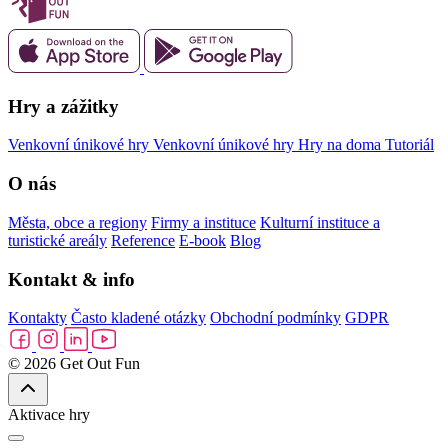
Hry a zážitky
Venkovní únikové hry
Venkovní únikové hry
Hry na doma
Tutoriál
O nás
Města, obce a regiony
Firmy a instituce
Kulturní instituce a
turistické areály
Reference
E-book
Blog
Kontakt & info
Kontakty
Často kladené otázky
Obchodní podmínky
GDPR
© 2026 Get Out Fun
Aktivace hry