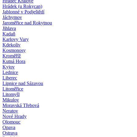
Hradec Králové
Hrádek (u Rokycan)
Jablonné v Podještědí
Jáchymov
Jaroměřice nad Rokytnou
Jihlava
Kadaň
Karlovy Vary
Kdekoliv
Kosmonosy
Kroměříž
Kutná Hora
Kyjov
Lednice
Liberec
Lipnice nad Sázavou
Litoměřice
Litomyšl
Mikulov
Moravská Třebová
Neratov
Nové Hrady
Olomouc
Opava
Ostrava