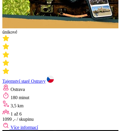
únikové
Tajemství staré Ostravy
Ostrava
180 minut
3,5 km
1 až 6
1099 ,-
/ skupinu
Více informací