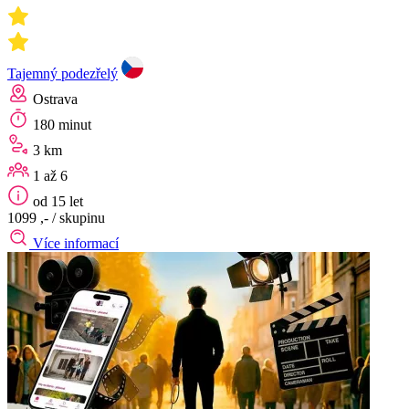
Tajemný podezřelý
Ostrava
180 minut
3 km
1 až 6
od 15 let
1099 ,-
/ skupinu
Více informací